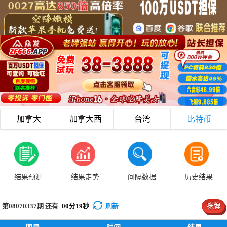
加拿大
加拿大西
台湾
比特币
结果预测
结果走势
间隔数据
历史结果
第08070337
期 还有
00
分
19
秒
刷新
咪牌